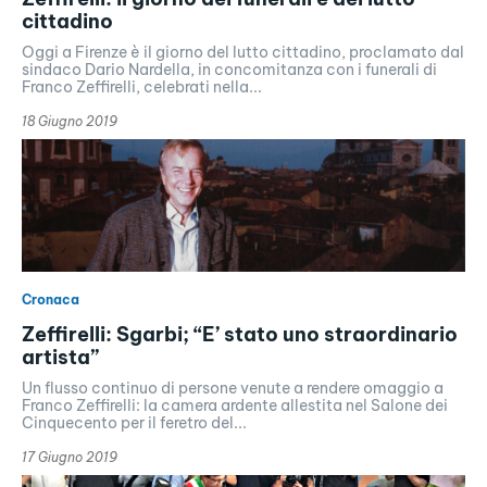
cittadino
Oggi a Firenze è il giorno del lutto cittadino, proclamato dal
sindaco Dario Nardella, in concomitanza con i funerali di
Franco Zeffirelli, celebrati nella...
18 Giugno 2019
Cronaca
Zeffirelli: Sgarbi; “E’ stato uno straordinario
artista”
Un flusso continuo di persone venute a rendere omaggio a
Franco Zeffirelli: la camera ardente allestita nel Salone dei
Cinquecento per il feretro del...
17 Giugno 2019