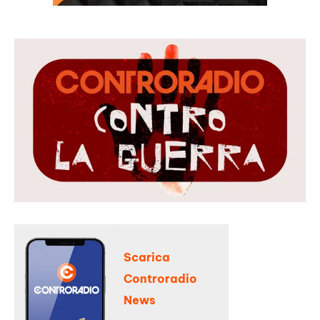
Scarica
Controradio
News