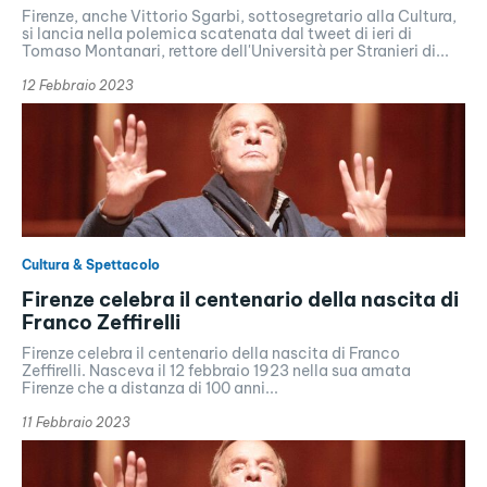
Firenze, anche Vittorio Sgarbi, sottosegretario alla Cultura,
si lancia nella polemica scatenata dal tweet di ieri di
Tomaso Montanari, rettore dell'Università per Stranieri di...
12 Febbraio 2023
Cultura & Spettacolo
Firenze celebra il centenario della nascita di
Franco Zeffirelli
Firenze celebra il centenario della nascita di Franco
Zeffirelli. Nasceva il 12 febbraio 1923 nella sua amata
Firenze che a distanza di 100 anni...
11 Febbraio 2023