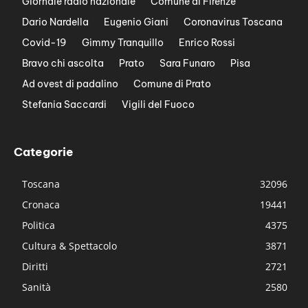
Giornale radio nazionale
Comune di Firenze
Dario Nardella
Eugenio Giani
Coronavirus Toscana
Covid-19
Gimmy Tranquillo
Enrico Rossi
Bravo chi ascolta
Prato
Sara Funaro
Pisa
Ad ovest di padalino
Comune di Prato
Stefania Saccardi
Vigili del Fuoco
Categorie
Toscana
32096
Cronaca
19441
Politica
4375
Cultura & Spettacolo
3871
Diritti
2721
Sanità
2580