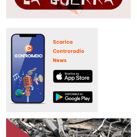
Scarica
Controradio
News