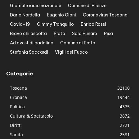
Giornale radio nazionale
Comune di Firenze
Dario Nardella
Eugenio Giani
Coronavirus Toscana
Covid-19
Gimmy Tranquillo
Enrico Rossi
Bravo chi ascolta
Prato
Sara Funaro
Pisa
Ad ovest di padalino
Comune di Prato
Stefania Saccardi
Vigili del Fuoco
Categorie
Toscana
32100
Cronaca
19444
Politica
4375
Cultura & Spettacolo
3872
Diritti
2721
Sanità
2581