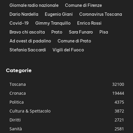
Giornale radio nazionale
Comune di Firenze
Dario Nardella
Eugenio Giani
Coronavirus Toscana
Covid-19
Gimmy Tranquillo
Enrico Rossi
Bravo chi ascolta
Prato
Sara Funaro
Pisa
Ad ovest di padalino
Comune di Prato
Stefania Saccardi
Vigili del Fuoco
Categorie
Toscana
32100
Cronaca
19444
Politica
4375
Cultura & Spettacolo
3872
Diritti
2721
Sanità
2581