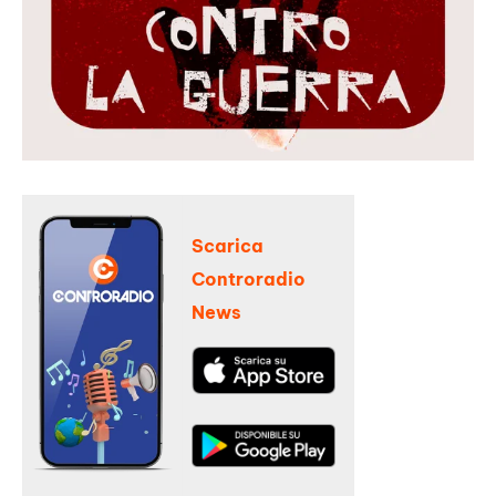
Scarica
Controradio
News