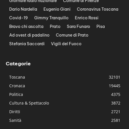
Giornale radio nazionale
Comune di Firenze
Dario Nardella
Eugenio Giani
Coronavirus Toscana
Covid-19
Gimmy Tranquillo
Enrico Rossi
Bravo chi ascolta
Prato
Sara Funaro
Pisa
Ad ovest di padalino
Comune di Prato
Stefania Saccardi
Vigili del Fuoco
Categorie
Toscana
32101
Cronaca
19445
Politica
4375
Cultura & Spettacolo
3872
Diritti
2721
Sanità
2581