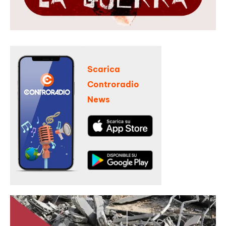
Scarica
Controradio
News