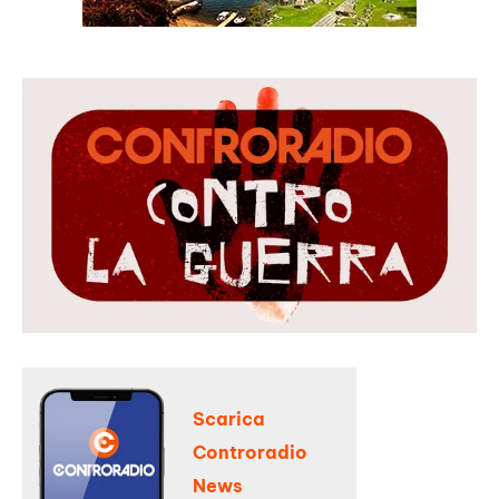
Scarica
Controradio
News