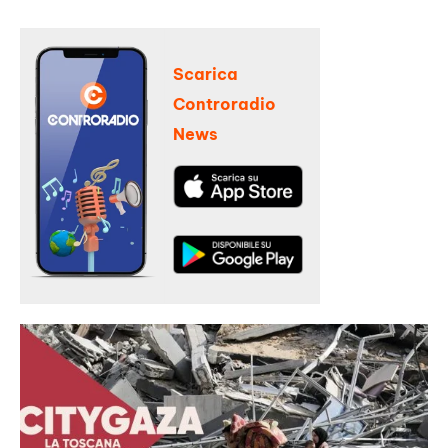
Scarica
Controradio
News