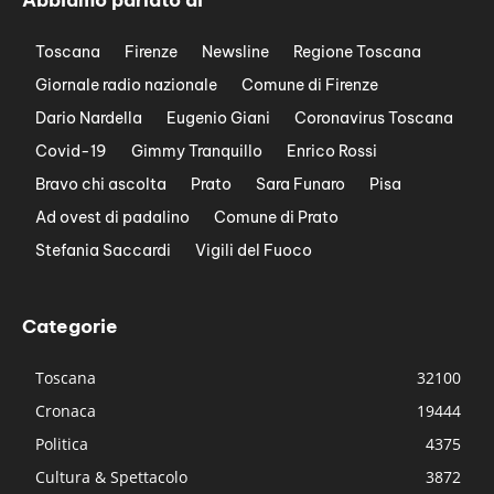
Abbiamo parlato di
Toscana
Firenze
Newsline
Regione Toscana
Giornale radio nazionale
Comune di Firenze
Dario Nardella
Eugenio Giani
Coronavirus Toscana
Covid-19
Gimmy Tranquillo
Enrico Rossi
Bravo chi ascolta
Prato
Sara Funaro
Pisa
Ad ovest di padalino
Comune di Prato
Stefania Saccardi
Vigili del Fuoco
Categorie
Toscana
32100
Cronaca
19444
Politica
4375
Cultura & Spettacolo
3872