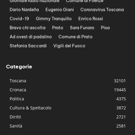
Giornale radio nazionale
Comune di Firenze
Dario Nardella
Eugenio Giani
Coronavirus Toscana
Covid-19
Gimmy Tranquillo
Enrico Rossi
Bravo chi ascolta
Prato
Sara Funaro
Pisa
Ad ovest di padalino
Comune di Prato
Stefania Saccardi
Vigili del Fuoco
Categorie
Toscana
32101
Cronaca
19445
Politica
4375
Cultura & Spettacolo
3872
Diritti
2721
Sanità
2581