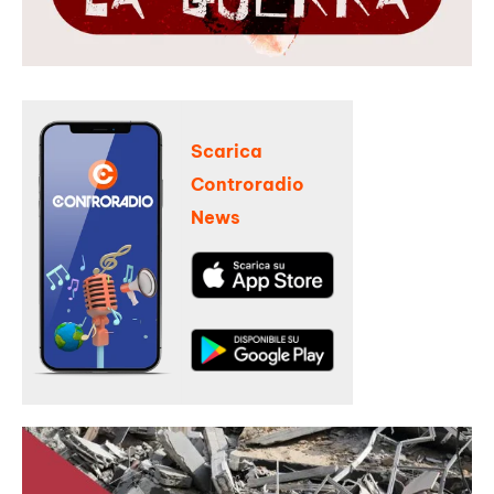
Scarica
Controradio
News