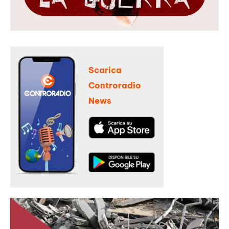
Scarica
Controradio
News