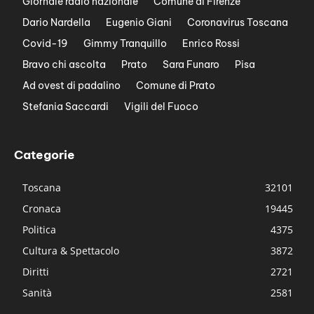
Giornale radio nazionale
Comune di Firenze
Dario Nardella
Eugenio Giani
Coronavirus Toscana
Covid-19
Gimmy Tranquillo
Enrico Rossi
Bravo chi ascolta
Prato
Sara Funaro
Pisa
Ad ovest di padalino
Comune di Prato
Stefania Saccardi
Vigili del Fuoco
Categorie
Toscana
32101
Cronaca
19445
Politica
4375
Cultura & Spettacolo
3872
Diritti
2721
Sanità
2581