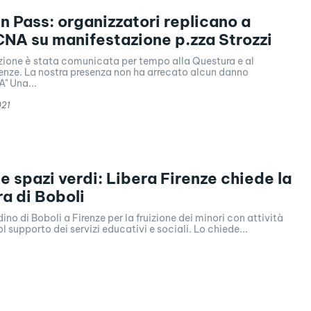
 Pass: organizzatori replicano a
NA su manifestazione p.zza Strozzi
zione è stata comunicata per tempo alla Questura e al
enze. La nostra presenza non ha arrecato alcun danno
mercatino CNA" Una...
021
e spazi verdi: Libera Firenze chiede la
ra di Boboli
rdino di Boboli a Firenze per la fruizione dei minori con attività
l supporto dei servizi educativi e sociali. Lo chiede...