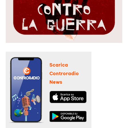
Scarica
Controradio
News