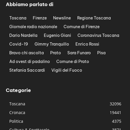
Abbiamo parlato di
Toscana
Firenze
Newsline
Regione Toscana
Giornale radio nazionale
Comune di Firenze
Dario Nardella
Eugenio Giani
Coronavirus Toscana
Covid-19
Gimmy Tranquillo
Enrico Rossi
Bravo chi ascolta
Prato
Sara Funaro
Pisa
Ad ovest di padalino
Comune di Prato
Stefania Saccardi
Vigili del Fuoco
Categorie
Toscana
32096
Cronaca
19441
Politica
4375
Cultura & Spettacolo
3871