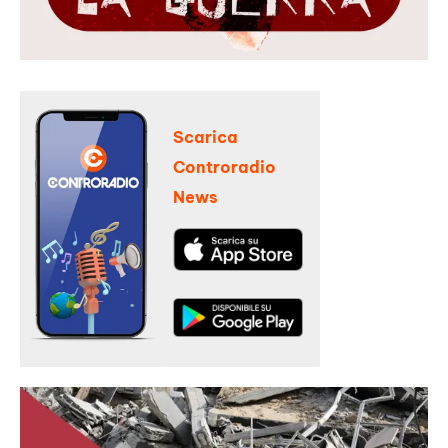
Scarica
Controradio
News