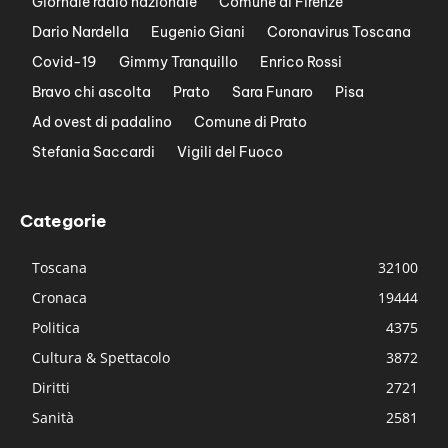
Giornale radio nazionale
Comune di Firenze
Dario Nardella
Eugenio Giani
Coronavirus Toscana
Covid-19
Gimmy Tranquillo
Enrico Rossi
Bravo chi ascolta
Prato
Sara Funaro
Pisa
Ad ovest di padalino
Comune di Prato
Stefania Saccardi
Vigili del Fuoco
Categorie
Toscana
32100
Cronaca
19444
Politica
4375
Cultura & Spettacolo
3872
Diritti
2721
Sanità
2581