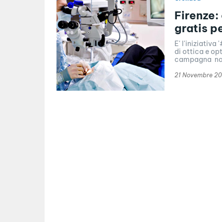
Firenze: 
gratis p
E' l'iniziativ
di ottica e op
campagna nasc
21 Novembre 2