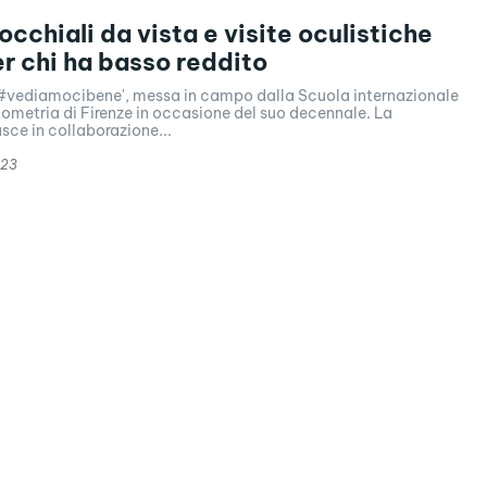
occhiali da vista e visite oculistiche
er chi ha basso reddito
a '#vediamocibene', messa in campo dalla Scuola internazionale
tometria di Firenze in occasione del suo decennale. La
e in collaborazione...
023