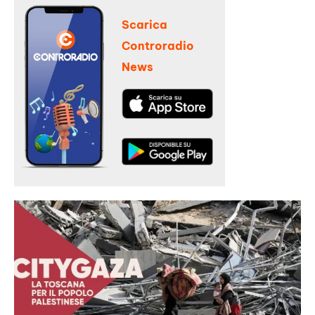
Scarica
Controradio
News