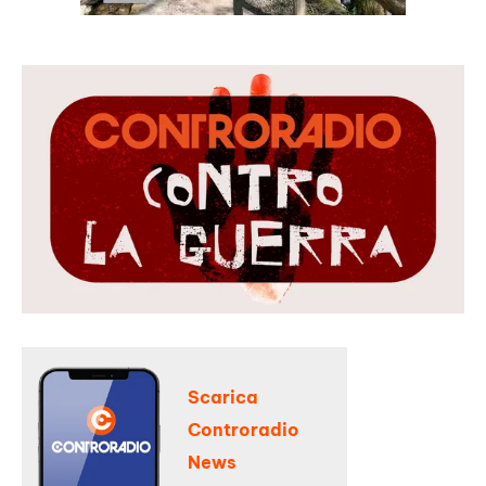
Scarica
Controradio
News