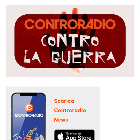
Scarica
Controradio
News