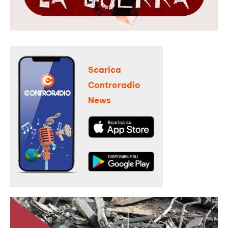
Scarica
Controradio
News