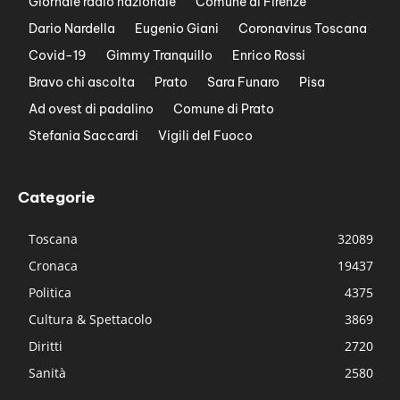
Giornale radio nazionale
Comune di Firenze
Dario Nardella
Eugenio Giani
Coronavirus Toscana
Covid-19
Gimmy Tranquillo
Enrico Rossi
Bravo chi ascolta
Prato
Sara Funaro
Pisa
Ad ovest di padalino
Comune di Prato
Stefania Saccardi
Vigili del Fuoco
Categorie
Toscana
32089
Cronaca
19437
Politica
4375
Cultura & Spettacolo
3869
Diritti
2720
Sanità
2580