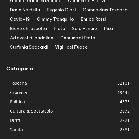
Giornale radio nazionale
Comune di Firenze
Dario Nardella
Eugenio Giani
Coronavirus Toscana
Covid-19
Gimmy Tranquillo
Enrico Rossi
Bravo chi ascolta
Prato
Sara Funaro
Pisa
Ad ovest di padalino
Comune di Prato
Stefania Saccardi
Vigili del Fuoco
Categorie
Toscana
32101
Cronaca
19445
Politica
4375
Cultura & Spettacolo
3872
Diritti
2721
Sanità
2581