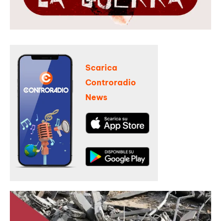
Scarica
Controradio
News