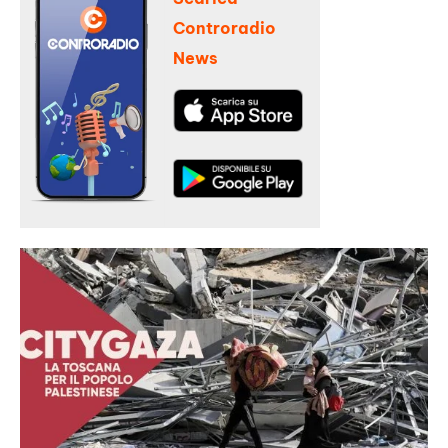
Controradio
News