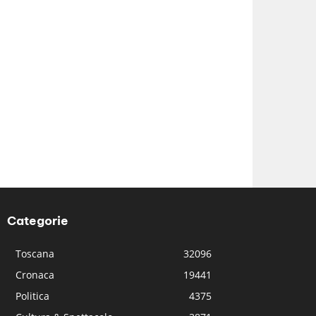
Categorie
Toscana
32096
Cronaca
19441
Politica
4375