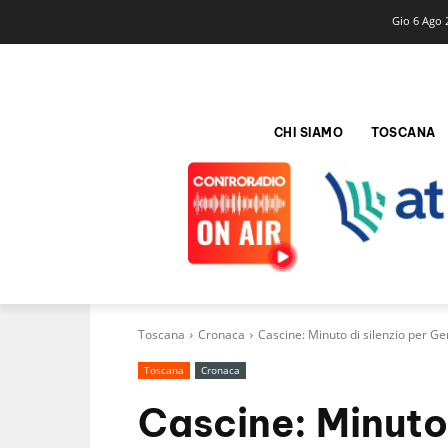
Gio 6 Ago 
CHI SIAMO
TOSCANA
Toscana
Cronaca
Cascine: Minuto di silenzio per Ge
Toscana
Cronaca
Cascine: Minuto