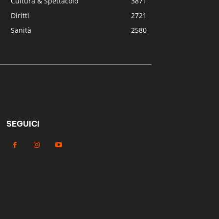
Cultura & Spettacolo
3871
Diritti
2721
Sanità
2580
SEGUICI