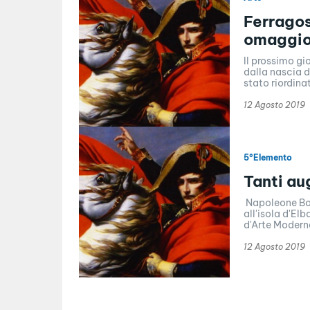
Ferragost
omaggio
Il prossimo gi
dalla nascia d
stato riordinat
12 Agosto 2019
5°Elemento
Tanti au
Napoleone Bonapar
all'isola d'Elba, 
d'Arte Moderna
12 Agosto 2019