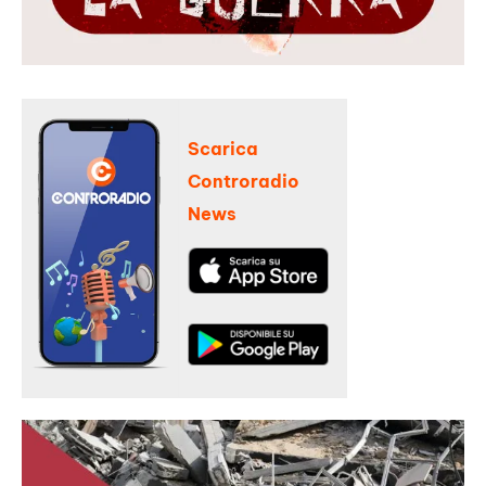
Scarica
Controradio
News