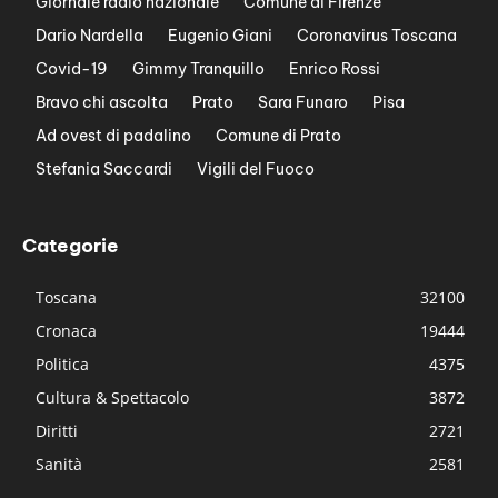
Giornale radio nazionale
Comune di Firenze
Dario Nardella
Eugenio Giani
Coronavirus Toscana
Covid-19
Gimmy Tranquillo
Enrico Rossi
Bravo chi ascolta
Prato
Sara Funaro
Pisa
Ad ovest di padalino
Comune di Prato
Stefania Saccardi
Vigili del Fuoco
Categorie
Toscana
32100
Cronaca
19444
Politica
4375
Cultura & Spettacolo
3872
Diritti
2721
Sanità
2581