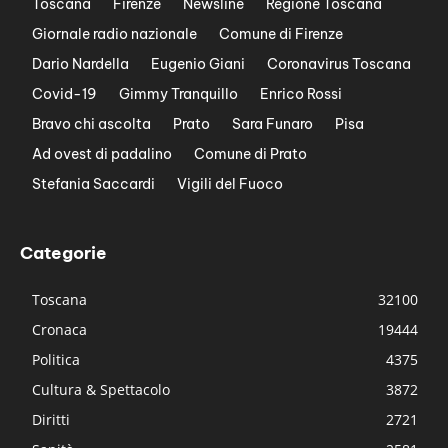
Toscana
Firenze
Newsline
Regione Toscana
Giornale radio nazionale
Comune di Firenze
Dario Nardella
Eugenio Giani
Coronavirus Toscana
Covid-19
Gimmy Tranquillo
Enrico Rossi
Bravo chi ascolta
Prato
Sara Funaro
Pisa
Ad ovest di padalino
Comune di Prato
Stefania Saccardi
Vigili del Fuoco
Categorie
Toscana
32100
Cronaca
19444
Politica
4375
Cultura & Spettacolo
3872
Diritti
2721