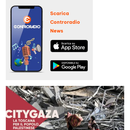
Scarica
Controradio
News