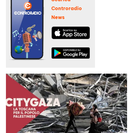
Controradio
News