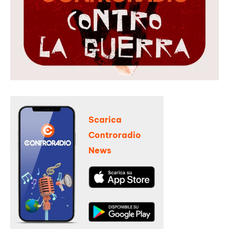
Scarica
Controradio
News