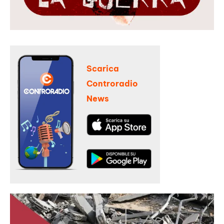
Scarica
Controradio
News