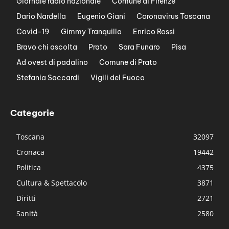
Giornale radio nazionale
Comune di Firenze
Dario Nardella
Eugenio Giani
Coronavirus Toscana
Covid-19
Gimmy Tranquillo
Enrico Rossi
Bravo chi ascolta
Prato
Sara Funaro
Pisa
Ad ovest di padalino
Comune di Prato
Stefania Saccardi
Vigili del Fuoco
Categorie
Toscana
32097
Cronaca
19442
Politica
4375
Cultura & Spettacolo
3871
Diritti
2721
Sanità
2580