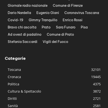
Giornale radio nazionale
Comune di Firenze
Dario Nardella
Eugenio Giani
Coronavirus Toscana
Covid-19
Gimmy Tranquillo
Enrico Rossi
Bravo chi ascolta
Prato
Sara Funaro
Pisa
Ad ovest di padalino
Comune di Prato
Stefania Saccardi
Vigili del Fuoco
Categorie
Toscana
32101
Cronaca
19445
Politica
4375
Cultura & Spettacolo
3872
Diritti
2721
Sanità
2581