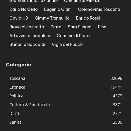
Giornale radio nazionale
Comune di Firenze
Dario Nardella
Eugenio Giani
Coronavirus Toscana
Covid-19
Gimmy Tranquillo
Enrico Rossi
Bravo chi ascolta
Prato
Sara Funaro
Pisa
Ad ovest di padalino
Comune di Prato
Stefania Saccardi
Vigili del Fuoco
Categorie
Toscana
32096
Cronaca
19441
Politica
4375
Cultura & Spettacolo
3871
Diritti
2721
Sanità
2580