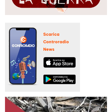
Scarica
Controradio
News