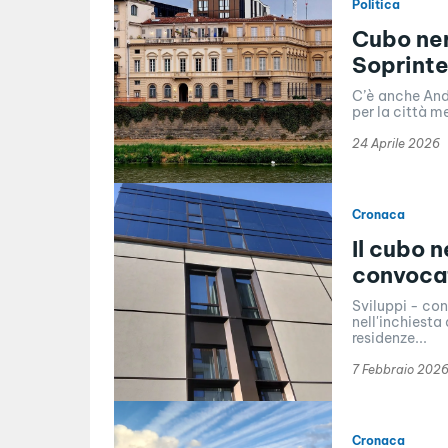
Politica
Cubo ner
Soprint
C’è anche Andr
per la città me
24 Aprile 2026
Cronaca
Il cubo n
convocat
Sviluppi - con 
nell'inchiesta 
residenze...
7 Febbraio 202
Cronaca