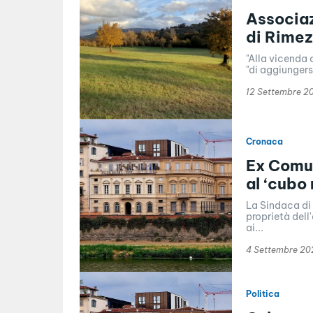
Associaz
di Rime
"Alla vicenda 
"di aggiungers
12 Settembre 2
Cronaca
Ex Comun
al ‘cubo 
La Sindaca di 
proprietà del
ai...
4 Settembre 20
Politica