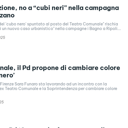
ione, no a “cubi neri” nella campagna
zzano
del 'cubo nero' spuntato al posto del Teatro Comunale" rischia
i un nuovo caso urbanistico" nella campagne i Bagno a Ripoli...
025
ale, il Pd propone di cambiare colore
nero’
Firenze Sara Funaro sta lavorando ad un incontro con la
l'ex Teatro Comunale e la Soprintendenza per cambiare colore
25