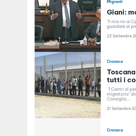
Migranti
Giani: m
"Il mio no ai 
guardare al pr
22 Settembre 
Cronaca
Toscana,
tutti i c
"I Centri di p
migratorio" di
Consiglio...
21 Settembre 2
Cronaca