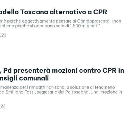
odello Toscana alternativo a CPR
Cpr è perché oggettivamente pensare ai Cpr rappresenta il non
oblema perché si occupano solo di 1.500 migranti"...
2023
 Pd presenterà mozioni contro CPR in
onsigli comunali
ermanenza per i rimpatri non sono la soluzione al fenomeno
ce Emiliano Fossi, segretario del Pd toscano, Una mozione in
023