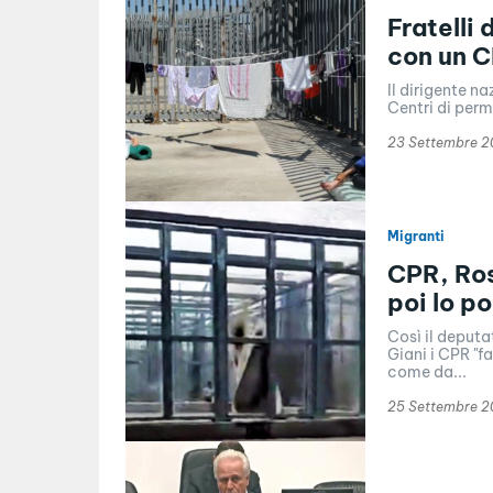
Fratelli 
con un C
Il dirigente na
Centri di perm
23 Settembre 
Migranti
CPR, Ros
poi lo p
Così il deputa
Giani i CPR "f
come da...
25 Settembre 