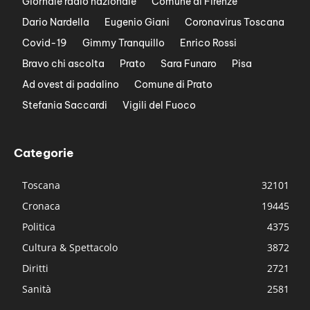
Giornale radio nazionale
Comune di Firenze
Dario Nardella
Eugenio Giani
Coronavirus Toscana
Covid-19
Gimmy Tranquillo
Enrico Rossi
Bravo chi ascolta
Prato
Sara Funaro
Pisa
Ad ovest di padalino
Comune di Prato
Stefania Saccardi
Vigili del Fuoco
Categorie
Toscana
32101
Cronaca
19445
Politica
4375
Cultura & Spettacolo
3872
Diritti
2721
Sanità
2581