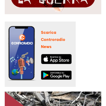
Scarica
Controradio
News