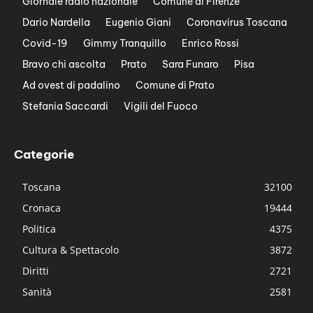
Giornale radio nazionale
Comune di Firenze
Dario Nardella
Eugenio Giani
Coronavirus Toscana
Covid-19
Gimmy Tranquillo
Enrico Rossi
Bravo chi ascolta
Prato
Sara Funaro
Pisa
Ad ovest di padalino
Comune di Prato
Stefania Saccardi
Vigili del Fuoco
Categorie
Toscana
32100
Cronaca
19444
Politica
4375
Cultura & Spettacolo
3872
Diritti
2721
Sanità
2581