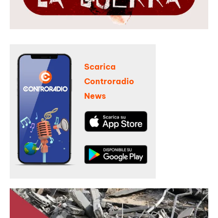
Scarica
Controradio
News