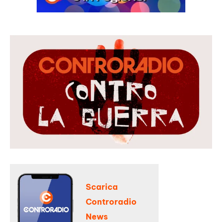
Scarica
Controradio
News