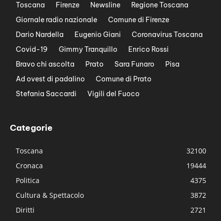
Toscana
Firenze
Newsline
Regione Toscana
Giornale radio nazionale
Comune di Firenze
Dario Nardella
Eugenio Giani
Coronavirus Toscana
Covid-19
Gimmy Tranquillo
Enrico Rossi
Bravo chi ascolta
Prato
Sara Funaro
Pisa
Ad ovest di padalino
Comune di Prato
Stefania Saccardi
Vigili del Fuoco
Categorie
Toscana
32100
Cronaca
19444
Politica
4375
Cultura & Spettacolo
3872
Diritti
2721