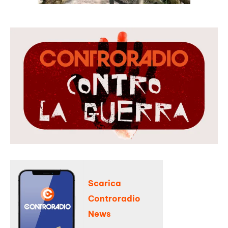
Scarica
Controradio
News