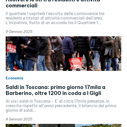
commerciali
Il quartiere 1 ospiterà l'ascolto delle controversie tra
residenti e titolari di attività commerciali dell'area.
L'iniziativa, frutto di un accordo tra il Quartiere 1...
9 Gennaio 2025
Economia
Saldi in Toscana: primo giorno 17mila a
Barberino, oltre 1200 in coda a I Gigli
Al via i saldi in Toscana - E' di circa 17mila presenze, in
crescita rispetto all'anno precedente, il bilancio del primo
giorno di saldi...
4 Gennaio 2025