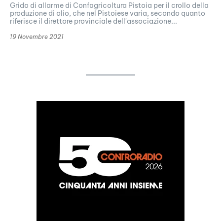
Grido di allarme di Confagricoltura Pistoia per il crollo della
produzione di olio, che nel Pistoiese varia, secondo quanto
riferisce il direttore provinciale dell'associazione...
19 Novembre 2021