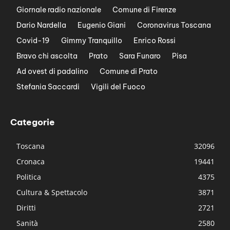
Giornale radio nazionale
Comune di Firenze
Dario Nardella
Eugenio Giani
Coronavirus Toscana
Covid-19
Gimmy Tranquillo
Enrico Rossi
Bravo chi ascolta
Prato
Sara Funaro
Pisa
Ad ovest di padalino
Comune di Prato
Stefania Saccardi
Vigili del Fuoco
Categorie
Toscana
32096
Cronaca
19441
Politica
4375
Cultura & Spettacolo
3871
Diritti
2721
Sanità
2580