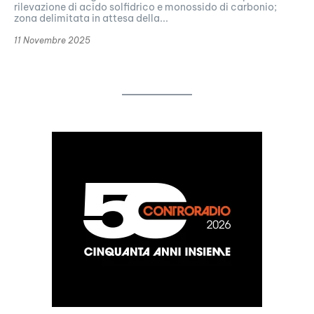
rilevazione di acido solfidrico e monossido di carbonio;
zona delimitata in attesa della...
11 Novembre 2025