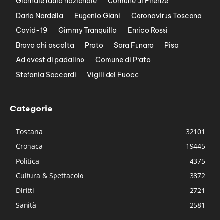
Giornale radio nazionale
Comune di Firenze
Dario Nardella
Eugenio Giani
Coronavirus Toscana
Covid-19
Gimmy Tranquillo
Enrico Rossi
Bravo chi ascolta
Prato
Sara Funaro
Pisa
Ad ovest di padalino
Comune di Prato
Stefania Saccardi
Vigili del Fuoco
Categorie
Toscana
32101
Cronaca
19445
Politica
4375
Cultura & Spettacolo
3872
Diritti
2721
Sanità
2581