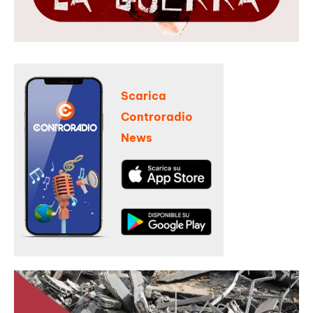
Scarica
Controradio
News