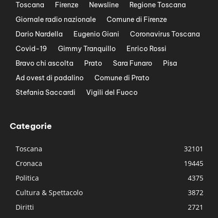
Toscana
Firenze
Newsline
Regione Toscana
Giornale radio nazionale
Comune di Firenze
Dario Nardella
Eugenio Giani
Coronavirus Toscana
Covid-19
Gimmy Tranquillo
Enrico Rossi
Bravo chi ascolta
Prato
Sara Funaro
Pisa
Ad ovest di padalino
Comune di Prato
Stefania Saccardi
Vigili del Fuoco
Categorie
Toscana
32101
Cronaca
19445
Politica
4375
Cultura & Spettacolo
3872
Diritti
2721