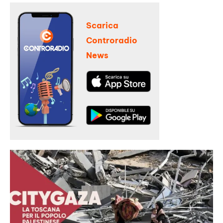
Scarica
Controradio
News