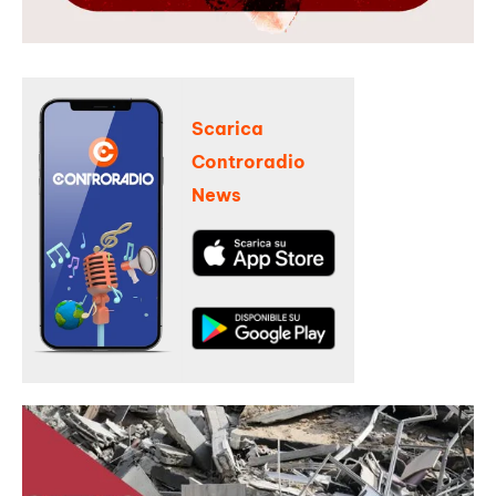
Scarica
Controradio
News