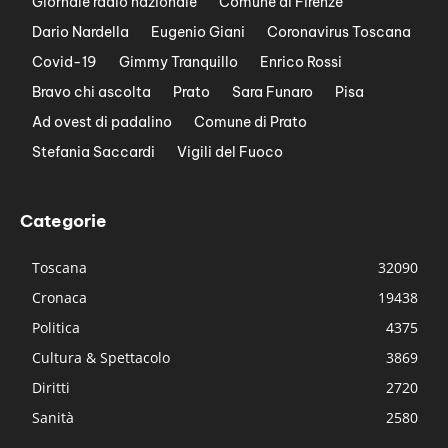
Giornale radio nazionale
Comune di Firenze
Dario Nardella
Eugenio Giani
Coronavirus Toscana
Covid-19
Gimmy Tranquillo
Enrico Rossi
Bravo chi ascolta
Prato
Sara Funaro
Pisa
Ad ovest di padalino
Comune di Prato
Stefania Saccardi
Vigili del Fuoco
Categorie
Toscana
32090
Cronaca
19438
Politica
4375
Cultura & Spettacolo
3869
Diritti
2720
Sanità
2580