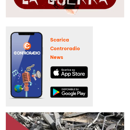
Scarica
Controradio
News