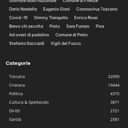
Giornale radio nazionale
Comune di Firenze
Dario Nardella
Eugenio Giani
Coronavirus Toscana
Covid-19
Gimmy Tranquillo
Enrico Rossi
Bravo chi ascolta
Prato
Sara Funaro
Pisa
Ad ovest di padalino
Comune di Prato
Stefania Saccardi
Vigili del Fuoco
Categorie
Toscana
32099
Cronaca
19444
Politica
4375
Cultura & Spettacolo
3871
Diritti
2721
Sanità
2581