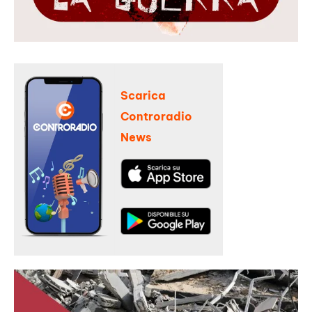
Scarica
Controradio
News