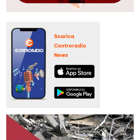
Scarica
Controradio
News