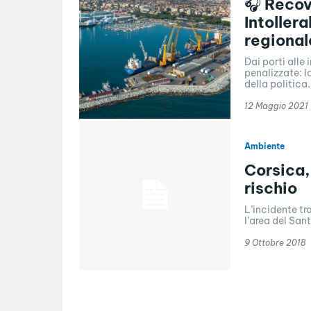
🎧 Recov
Intoller
regional
Dai porti alle
penalizzate: l
della politica.
12 Maggio 2021
Ambiente
Corsica,
rischio
L’incidente tr
l’area del San
9 Ottobre 2018