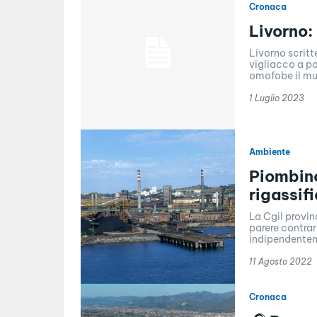
Cronaca
Livorno:
Livorno scrit
vigliacco a po
omofobe il mur
1 Luglio 2023
Ambiente
Piombino
rigassif
La Cgil provin
parere contrar
indipendentem
11 Agosto 2022
Cronaca