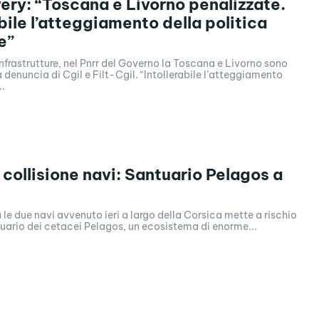
ery: “Toscana e Livorno penalizzate.
abile l’atteggiamento della politica
e”
 infrastrutture, nel Pnrr del Governo la Toscana e Livorno sono
a denuncia di Cgil e Filt-Cgil. “Intollerabile l’atteggiamento
..
 collisione navi: Santuario Pelagos a
a le due navi avvenuto ieri a largo della Corsica mette a rischio
tuario dei cetacei Pelagos, un ecosistema di enorme...