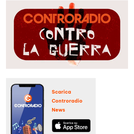
Scarica
Controradio
News