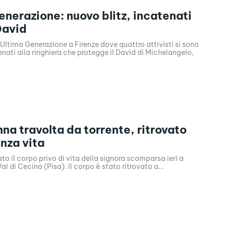
enerazione: nuovo blitz, incatenati
David
 Ultima Generazione a Firenze dove quattro attivisti si sono
enati alla ringhiera che protegge il David di Michelangelo,
nna travolta da torrente, ritrovato
nza vita
ato il corpo privo di vita della signora scomparsa ieri a
l di Cecina (Pisa). Il corpo è stato ritrovato a...