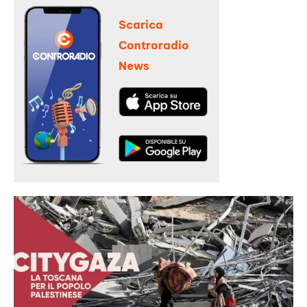
Scarica
Controradio
News